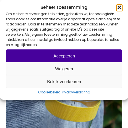
Beheer toestemming
Om de beste ervaringen te bieden, gebruiken wij technologieën
zoals cookies om informatie over je apparaat op te slaan en/of te
raadplegen. Door in te stemmen met deze technologieën kunnen
wij gegevens zoals surfgedrag of unieke ID's op deze site
verwerken. Als je geen toestemming geeft of uw toestemming
intrekt, kan dit een nadelige invloed hebben op bepaalde functies
en mogelijkheden.
Vacature: Traffic Manager
Accepteren
Weigeren
Bekijk voorkeuren
Cookiebeleid
Privacyverklaring