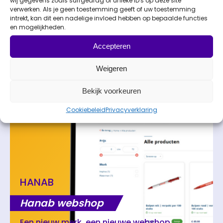
wij gegevens zoals surfgedrag of unieke ID's op deze site
Webshop
projecten
verwerken. Als je geen toestemming geeft of uw toestemming
intrekt, kan dit een nadelige invloed hebben op bepaalde functies
en mogelijkheden.
Webshop
Fulfilment
Accepteren
Promotionele producten
Weigeren
Bekijk voorkeuren
Cookiebeleid
Privacyverklaring
HANAB
Hanab webshop
Een nieuw merk, een nieuwe webshop