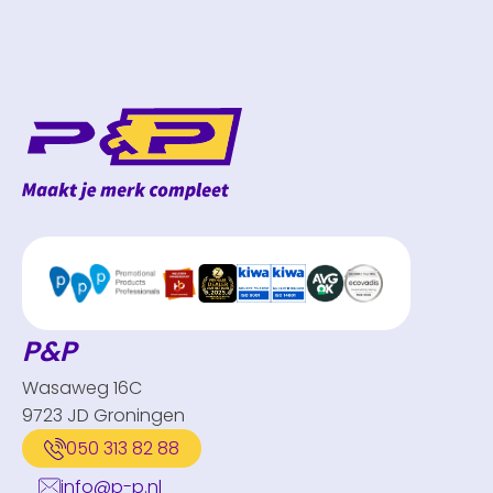
P&P
Wasaweg 16C
9723 JD Groningen
050 313 82 88
info@p-p.nl