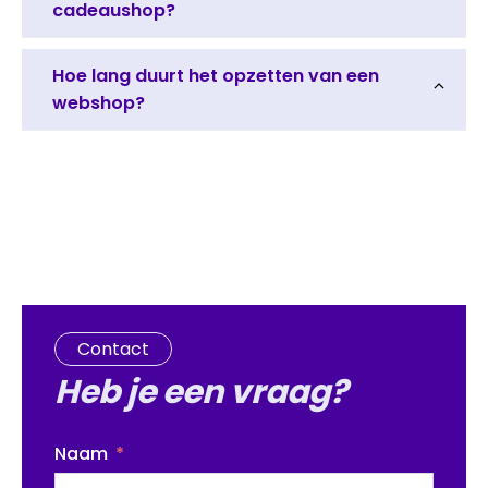
cadeaushop?
Het is helemaal aan jou hoe je de shop inzet. De
Hoe lang duurt het opzetten van een
brandstore kan daarom zeker ingezet worden als
webshop?
specifieke cadeaushop. Bijvoorbeeld met mooie
cadeaus voor jubilea of verjaardagen. In een
Het opzetten van een webshop is zo gepiept. Aan
intake gesprek nemen we al jullie wensen door.
de hand van je huisstijl passen we de look & feel
aan, zodat het bij je branding past. Vervolgens
bepalen we gezamenlijk het assortiment en
stellen we de praktische zaken in en hup, je
webshop is klaar om te gaan.
Contact
Heb je een vraag?
Naam