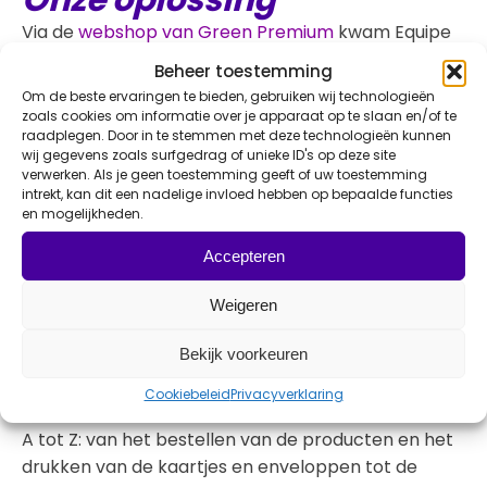
Onze oplossing
Via de
webshop van Green Premium
kwam Equipe
Zorgbedrijven bij ons terecht. De keuze viel
Beheer toestemming
uiteindelijk op de
Boc’n’Roll
: een praktisch en
Om de beste ervaringen te bieden, gebruiken wij technologieën
duurzaam product waar medewerkers dagelijks
zoals cookies om informatie over je apparaat op te slaan en/of te
raadplegen. Door in te stemmen met deze technologieën kunnen
écht iets aan hebben. Bovendien sloot het perfect
wij gegevens zoals surfgedrag of unieke ID's op deze site
aan bij de lunchtraktatie die Equipe rondom de Dag
verwerken. Als je geen toestemming geeft of uw toestemming
van de Zorg organiseerde.
intrekt, kan dit een nadelige invloed hebben op bepaalde functies
en mogelijkheden.
Voor deze campagne hebben we zeven
verschillende kleuren Boc’n’Rolls bedrukt met het
Accepteren
Equipe-logo. De kleuren werden willekeurig verpakt,
waardoor het voor iedere medewerker een
Weigeren
verrassing was welke variant zij zouden ontvangen.
Bekijk voorkeuren
Aan iedere Boc’n’Roll voegden we een persoonlijk
kaartje toe met een boodschap van de directie.
Cookiebeleid
Privacyverklaring
Wij verzorgden vervolgens het volledige traject van
A tot Z: van het bestellen van de producten en het
drukken van de kaartjes en enveloppen tot de