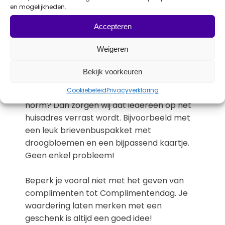
Op 1 maart is de lente in aantocht. Een leuke
en mogelijkheden.
lentegeschenk past daarom goed bij
Accepteren
Complimentendag. Bijvoorbeeld zakjes met
bloemzaden, geschikt voor de bijen. Je
Weigeren
relatie blij en de bijtjes blij.
Bekijk voorkeuren
Thuis afgeleverd
Cookiebeleid
Privacyverklaring
Is thuiswerken in jouw bedrijf inmiddels de
norm? Dan zorgen wij dat iedereen op het
huisadres verrast wordt. Bijvoorbeeld met
een leuk brievenbuspakket met
droogbloemen en een bijpassend kaartje.
Geen enkel probleem!
Beperk je vooral niet met het geven van
complimenten tot Complimentendag. Je
waardering laten merken met een
geschenk is altijd een goed idee!