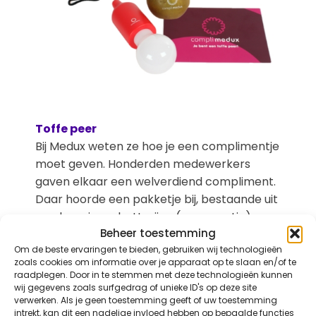
Toffe peer
Bij Medux weten ze hoe je een complimentje
moet geven. Honderden medewerkers
gaven elkaar een welverdiend compliment.
Daar hoorde een pakketje bij, bestaande uit
een lampje op batterijen (een peertje) en
Beheer toestemming
een peer met eetbare inkt. Bij het pakketje
Om de beste ervaringen te bieden, gebruiken wij technologieën
werden alle complimentjes toegevoegd.
zoals cookies om informatie over je apparaat op te slaan en/of te
Dat is nog eens een leuke verrassing!
raadplegen. Door in te stemmen met deze technologieën kunnen
wij gegevens zoals surfgedrag of unieke ID's op deze site
verwerken. Als je geen toestemming geeft of uw toestemming
BIJzonder
intrekt, kan dit een nadelige invloed hebben op bepaalde functies