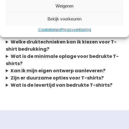
deur kunnen we snel schakelen. Laat ons jouw
Weigeren
wensen weten en wij gaan aan de slag!
Bekijk voorkeuren
Veelgestelde vragen
Cookiebeleid
Privacyverklaring
Welke druktechnieken kan ik kiezen voor T-
shirt bedrukking?
Wat is de minimale oplage voor bedrukte T-
shirts?
Kan ik mijn eigen ontwerp aanleveren?
Zijn er duurzame opties voor T-shirts?
Wat is de levertijd van bedrukte T-shirts?