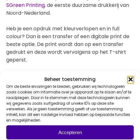
SGreen Printing
, de eerste duurzame drukkerij van
Noord-Nederland.
Heb je een opdruk met kleurverlopen en in full
colour? Dan is een transfer of een digitale print de
beste optie. De print wordt dan op een transfer
gedrukt en deze wordt vervolgens op het T-shirt
geperst.
Naast bedrukken is het ook mogelijk om je T-shirt
Beheer toestemming
te borduren. Dit is met name het mooist voor
Om de beste ervaringen te bieden, gebruiken wij technologieën
kleinere ontwerpen, bijvoorbeeld op de borst. Laat
zoals cookies om informatie over je apparaat op te slaan en/of te
raadplegen. Door in te stemmen met deze technologieën kunnen
ons weten hoe jouw ontwerpen eruit zien zodat we
wij gegevens zoals surfgedrag of unieke ID's op deze site
de juiste druktechniek toevoegen aan de offerte.
verwerken. Als je geen toestemming geeft of uw toestemming
intrekt, kan dit een nadelige invloed hebben op bepaalde functies
Ook T-shirts bedrukken?
en mogelijkheden.
Goed idee! En je bent bij ons aan het juiste
Accepteren
adres. Met de duurzame drukkerij naast de