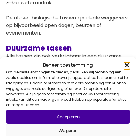
zeker weten indruk.
De allover biologische tassen zijn ideale weggevers
op bijvoorbeeld open dagen, beurzen of
evenementen.
Duurzame tassen
Alle tassen zijn ook verkrijgbaar in een duurzame
variant, bijvoorbeeld gemaakt van RPET,
Beheer toestemming
gerecycled en / of biologisch katoen of gerecycled
Om de beste ervaringen te bieden, gebruiken wij technologieën
zoals cookies om informatie over je apparaat op te slaan en/of te
canvas. De collectie duurzame tassen groeit elk
raadplegen. Door in te stemmen met deze technologieën kunnen
jaar.
Op onze webshop Green Premium
vind je een
wij gegevens zoals surfgedrag of unieke ID's op deze site
uitgebreide selectie van onze duurzame tassen.
verwerken. Als je geen toestemming geeft of uw toestemming
intrekt, kan dit een nadelige invloed hebben op bepaalde functies
Vraag via de webshop gemakkelijk een offerte aan.
en mogelijkheden.
Jute shoppers
Accepteren
Op zoek naar een stevige tas? Dan is jute het
Weigeren
perfecte materiaal. Jute tassen zijn stevig en ruim: