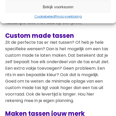
genoeg ruimte om al je boodschappen in mee te
Bekijk voorkeuren
nemen. Ook de jute shoppers zijn verkrijgbaar in
meerdere kleuren. De populairste variant is de
Cookiebeleid
Privacyverklaring
natuurlijke look met daarop een print.
Custom made tassen
Zit de perfecte tas er niet tussen? Of heb je hele
specifieke wensen? Dan is het mogelijk om een tas
custom made te laten maken. Dat betekent dat je
zelf bepaalt hoe elk onderdeel van de tas eruit ziet.
Een extra vakje toevoegen? Geen probleem. Een
rits in een bepaalde kleur? Ook dat is mogelijk.
Goed om te weten: de minimale oplage van een
custom made tas ligt vaak hoger dan een tas uit
voorraad. Ook de levertijd is langer. Hou hier
rekening mee in je eigen planning.
Maken tassen jouw merk