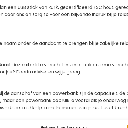
dan een USB stick van kurk, gecertificeerd FSC hout, ge
 door ons en zorg zo voor een blijvende indruk bij je relat
aam onder de aandacht te brengen bij je zakelijke relat
aast deze uiterlijke verschillen zijn er ook enorme versch
r jou? Daarin adviseren wij je graag.
bij de aanschaf van een powerbank zijn de capaciteit, de 
 maar een powerbank gebruik je vooral als je onderweg b
owerbank makkelijk mee te nemen is in je jas, tas of broek
ien van een standaard USB aansluiting en wordt er een m
Beheer toestemming