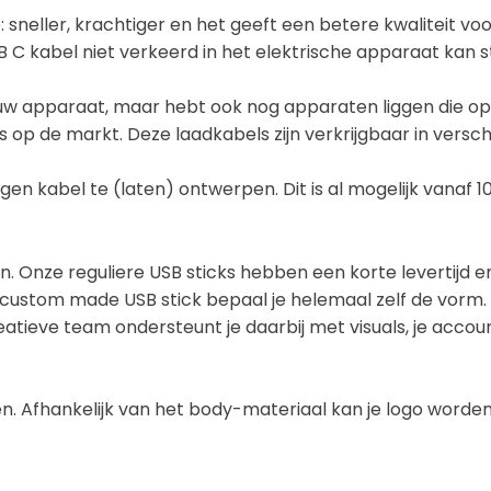
eller, krachtiger en het geeft een betere kwaliteit voor
 C kabel niet verkeerd in het elektrische apparaat kan st
n nieuw apparaat, maar hebt ook nog apparaten liggen di
 op de markt. Deze laadkabels zijn verkrijgbaar in versch
gen kabel te (laten) ontwerpen. Dit is al mogelijk vanaf 10
en. Onze reguliere USB sticks hebben een korte levertijd 
n custom made USB stick bepaal je helemaal zelf de vorm.
 creatieve team ondersteunt je daarbij met visuals, je ac
n. Afhankelijk van het body-materiaal kan je logo word