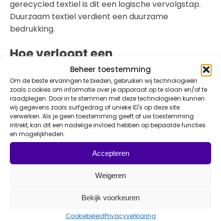
gerecycled textiel is dit een logische vervolgstap.
Duurzaam textiel verdient een duurzame
bedrukking.
Hoe verloopt een
zeefdruktraject?
Beheer toestemming
Om de beste ervaringen te bieden, gebruiken wij technologieën
zoals cookies om informatie over je apparaat op te slaan en/of te
Een professioneel zeefdruktraject bestaat uit
raadplegen. Door in te stemmen met deze technologieën kunnen
meerdere stappen:
wij gegevens zoals surfgedrag of unieke ID's op deze site
verwerken. Als je geen toestemming geeft of uw toestemming
Ontwerpcontrole
intrekt, kan dit een nadelige invloed hebben op bepaalde functies
en mogelijkheden.
Kleurenscheiding
Aanmaken van de zeven
Accepteren
Testprint
Productie
Weigeren
Fixeren van de inkt
Kwaliteitscontrole
Bekijk voorkeuren
Cookiebeleid
Privacyverklaring
Elke kleur vereist een aparte zeef. Dat betekent