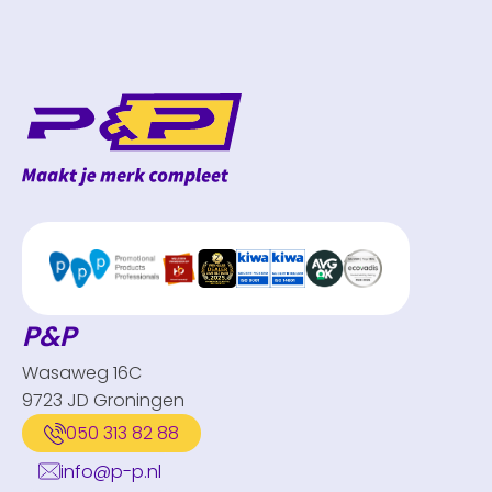
P&P
Wasaweg 16C
9723 JD Groningen
050 313 82 88
info@p-p.nl